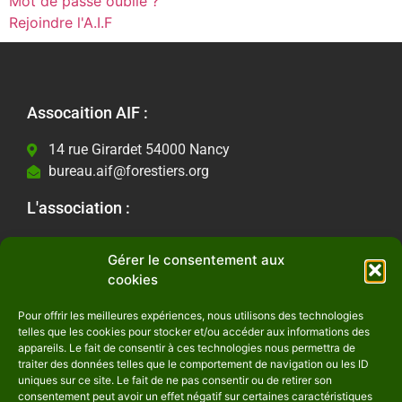
Mot de passe oublié ?
Rejoindre l'A.I.F
Assocaition AIF :
14 rue Girardet 54000 Nancy
bureau.aif@forestiers.org
L'association :
Les actualités
Gérer le consentement aux
Contactez-nous
cookies
Informations Légales :
Pour offrir les meilleures expériences, nous utilisons des technologies
telles que les cookies pour stocker et/ou accéder aux informations des
Mentions Légales
appareils. Le fait de consentir à ces technologies nous permettra de
Politique de confidentialité
traiter des données telles que le comportement de navigation ou les ID
uniques sur ce site. Le fait de ne pas consentir ou de retirer son
Suivez-nous :
consentement peut avoir un effet négatif sur certaines caractéristiques