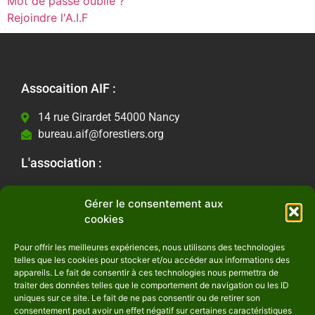
Mot de passe oublié ?
Rejoindre l'A.I.F
Assocaition AIF :
14 rue Girardet 54000 Nancy
bureau.aif@forestiers.org
L'association :
Les actualités
Gérer le consentement aux
Contactez-nous
cookies
Informations Légales :
Pour offrir les meilleures expériences, nous utilisons des technologies
telles que les cookies pour stocker et/ou accéder aux informations des
Mentions Légales
appareils. Le fait de consentir à ces technologies nous permettra de
Politique de confidentialité
traiter des données telles que le comportement de navigation ou les ID
uniques sur ce site. Le fait de ne pas consentir ou de retirer son
Suivez-nous :
consentement peut avoir un effet négatif sur certaines caractéristiques