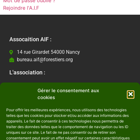
Mot de passe oublié ?
Rejoindre l'A.I.F
Assocaition AIF :
14 rue Girardet 54000 Nancy
bureau.aif@forestiers.org
L'association :
Les actualités
Gérer le consentement aux
Contactez-nous
cookies
Informations Légales :
Pour offrir les meilleures expériences, nous utilisons des technologies
telles que les cookies pour stocker et/ou accéder aux informations des
Mentions Légales
appareils. Le fait de consentir à ces technologies nous permettra de
Politique de confidentialité
traiter des données telles que le comportement de navigation ou les ID
uniques sur ce site. Le fait de ne pas consentir ou de retirer son
Suivez-nous :
consentement peut avoir un effet négatif sur certaines caractéristiques