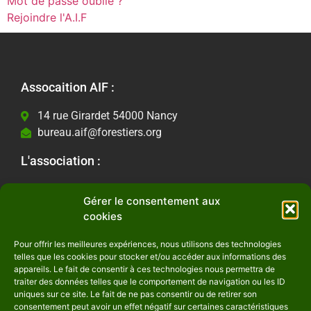
Mot de passe oublié ?
Rejoindre l'A.I.F
Assocaition AIF :
14 rue Girardet 54000 Nancy
bureau.aif@forestiers.org
L'association :
Les actualités
Gérer le consentement aux
Contactez-nous
cookies
Informations Légales :
Pour offrir les meilleures expériences, nous utilisons des technologies
telles que les cookies pour stocker et/ou accéder aux informations des
Mentions Légales
appareils. Le fait de consentir à ces technologies nous permettra de
Politique de confidentialité
traiter des données telles que le comportement de navigation ou les ID
uniques sur ce site. Le fait de ne pas consentir ou de retirer son
Suivez-nous :
consentement peut avoir un effet négatif sur certaines caractéristiques